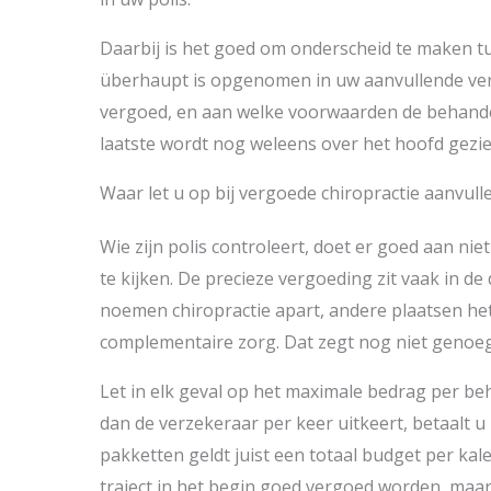
Daarbij is het goed om onderscheid te maken tu
überhaupt is opgenomen in uw aanvullende ver
vergoed, en aan welke voorwaarden de behande
laatste wordt nog weleens over het hoofd gezie
Waar let u op bij vergoede chiropractie aanvul
Wie zijn polis controleert, doet er goed aan niet
te kijken. De precieze vergoeding zit vaak in d
noemen chiropractie apart, andere plaatsen he
complementaire zorg. Dat zegt nog niet genoeg
Let in elk geval op het maximale bedrag per be
dan de verzekeraar per keer uitkeert, betaalt u h
pakketten geldt juist een totaal budget per kale
traject in het begin goed vergoed worden, maar