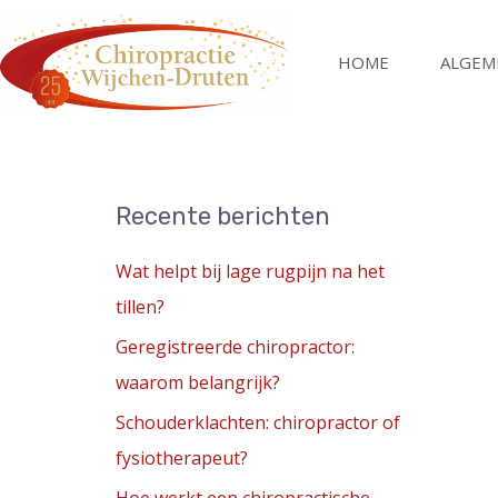
Ga
naar
HOME
ALGEM
de
inhoud
Recente berichten
Wat helpt bij lage rugpijn na het
tillen?
Geregistreerde chiropractor:
waarom belangrijk?
Schouderklachten: chiropractor of
fysiotherapeut?