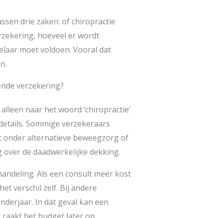
ssen drie zaken: of chiropractie
zekering, hoeveel er wordt
laar moet voldoen. Vooral dat
n.
lende verzekering?
 alleen naar het woord ‘chiropractie’
e details. Sommige verzekeraars
t onder alternatieve beweegzorg of
 over de daadwerkelijke dekking.
handeling. Als een consult meer kost
et verschil zelf. Bij andere
nderjaar. In dat geval kan een
 raakt het budget later op.