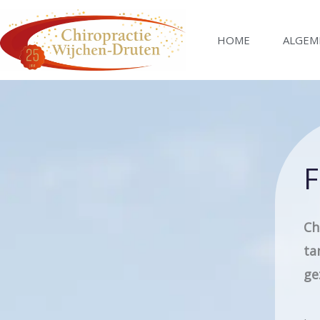
Ga
naar
HOME
ALGEM
de
inhoud
F
Ch
ta
ge