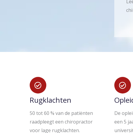
Lee
chi
Rugklachten
Oplei
50 tot 60 % van de patiënten
De oplei
raadpleegt een chiropractor
een 5 ja
voor lage rugklachten.
universi