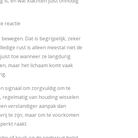
 is, en wat klachten juist onnodig
te reactie
 bewegen. Dat is begrijpelijk, zeker
olledige rust is alleen meestal niet de
 juist toe wanneer ze langdurig
elen, maar het lichaam komt vaak
ng.
een signaal om zorgvuldig om te
s, regelmatig van houding wisselen
k een verstandiger aanpak dan
nvrij te zijn, maar om te voorkomen
perkt raakt.
che of kruik op de onderrug helpt