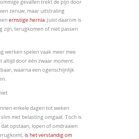
ommige gevallen trekt de pijn door
n een zenuw, maar uitstraling
 een
ernstige hernia
. Juist daarom is
g zijn, terugkomen of niet passen
ing werken spelen vaak meer mee
t altijd door één zwaar moment.
baar, waarna een ogenschijnlijk
en.
iet
binnen enkele dagen tot weken
en slim met belasting omgaat. Toch is
kt dat opstaan, lopen of omdraaien
 terugkomt,
is het verstandig om