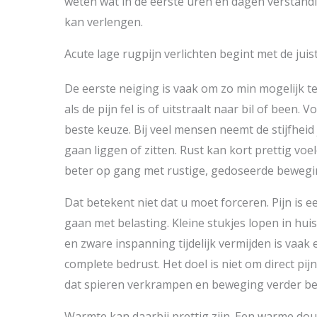
weten wat in de eerste uren en dagen verstandig
kan verlengen.
Acute lage rugpijn verlichten begint met de juis
De eerste neiging is vaak om zo min mogelijk te
als de pijn fel is of uitstraalt naar bil of been. V
beste keuze. Bij veel mensen neemt de stijfheid
gaan liggen of zitten. Rust kan kort prettig vo
beter op gang met rustige, gedoseerde bewegi
Dat betekent niet dat u moet forceren. Pijn is 
gaan met belasting. Kleine stukjes lopen in hui
en zware inspanning tijdelijk vermijden is vaa
complete bedrust. Het doel is niet om direct pij
dat spieren verkrampen en beweging verder be
Warmte kan daarbij prettig zijn. Een warme dou