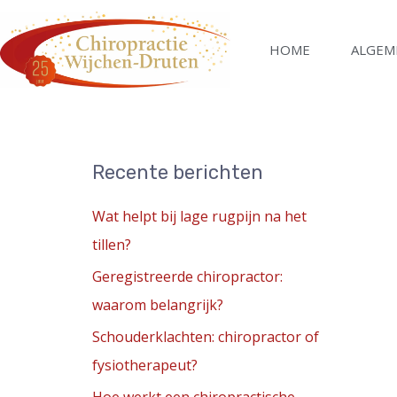
Ga
naar
HOME
ALGEM
de
inhoud
Recente berichten
Wat helpt bij lage rugpijn na het
tillen?
Geregistreerde chiropractor:
waarom belangrijk?
Schouderklachten: chiropractor of
fysiotherapeut?